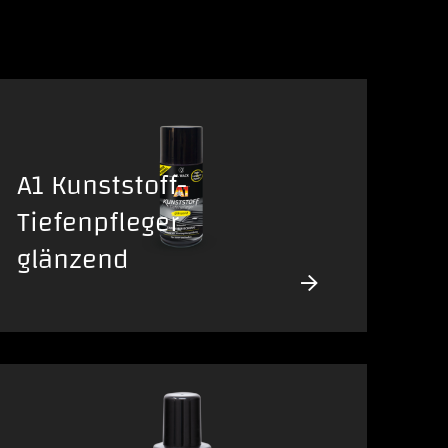
A1 Kunststoff-
Tiefenpfleger
glänzend