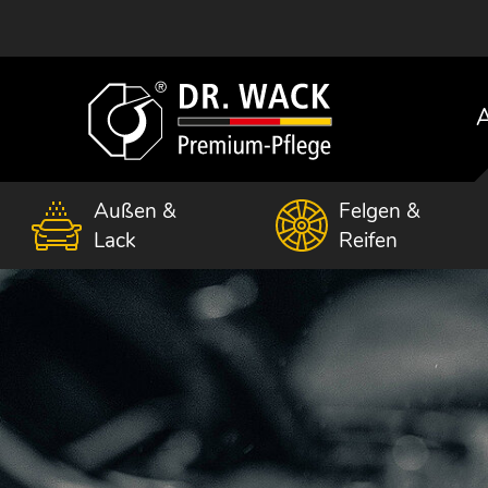
A
Außen &
Felgen &
Lack
Reifen