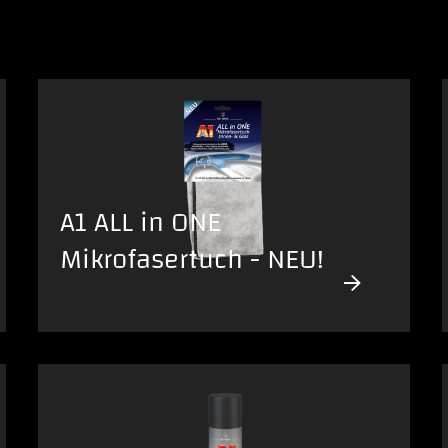
A1 ALL in ONE
Mikrofasertuch - NEU!