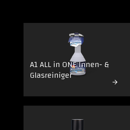
A1 ALL in ONE Innen- &
Glasreiniger