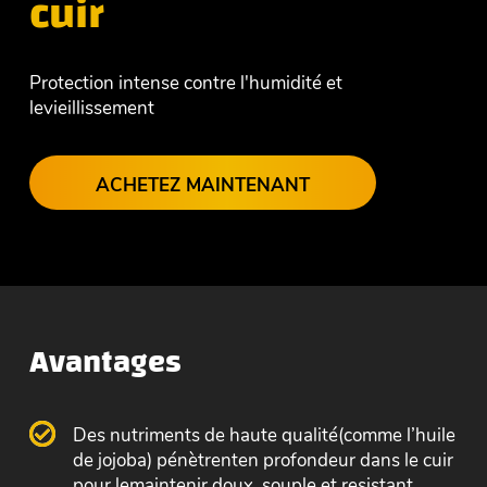
cuir
Protection intense contre l'humidité et
levieillissement
ACHETEZ MAINTENANT
Avantages
Des nutriments de haute qualité(comme l’huile
de jojoba) pénètrenten profondeur dans le cuir
pour lemaintenir doux, souple et resistant