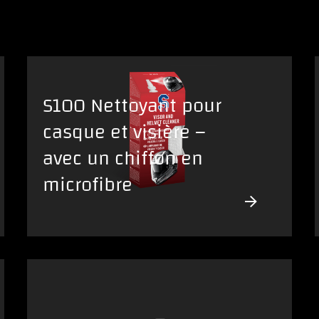
S100 Nettoyant pour
casque et visière –
avec un chiffon en
microfibre