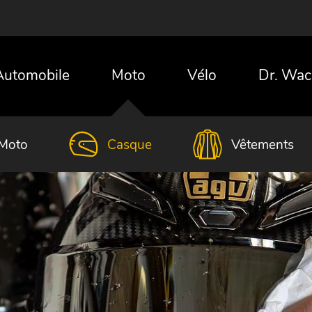
Automobile
Moto
Vélo
Dr. Wac
Moto
Casque
Vêtements