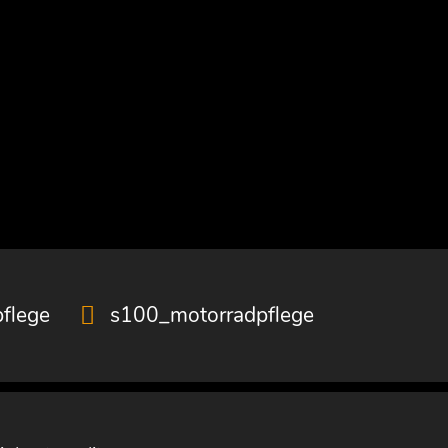
flege
s100_motorradpflege