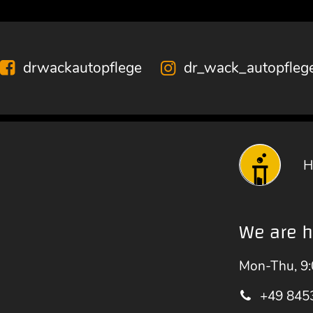
drwackautopflege
dr_wack_autopfleg
H
We are h
Mon-Thu, 9:
+49 845