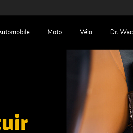
Automobile
Moto
Vélo
Dr. Wac
uir